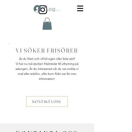
Logga in
VI SÖKER FRISÖRER
Är du frisör och vill bli egen eller letar stol?
Vi har nu två stycken frisörstolar till uthyrning på
salongen. Är du intresserad når du oss enklas vi
mail eller telefon, eller kom förbi oss för mer
information!
KONTAKTA OSS